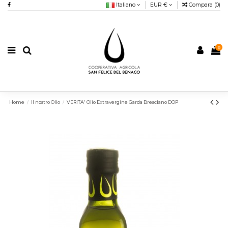
Italiano
EUR €
Compara (
0
)
0
Home
Il nostro Olio
VERITA' Olio Extravergine Garda Bresciano DOP